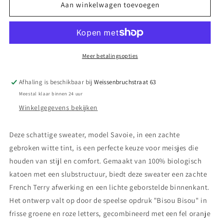
||
||
Aan winkelwagen toevoegen
Tumble
Tumble
‘N
‘N
Dry
Dry
||
||
Sweater
Sweater
Meer betalingsopties
&#39;SunDae’
&#39;SunDae’
-
-
Afhaling is beschikbaar bij
Weissenbruchstraat 63
Florine
Florine
Meestal klaar binnen 24 uur
Winkelgegevens bekijken
Deze schattige sweater, model Savoie, in een zachte
gebroken witte tint, is een perfecte keuze voor meisjes die
houden van stijl en comfort. Gemaakt van 100% biologisch
katoen met een slubstructuur, biedt deze sweater een zachte
French Terry afwerking en een lichte geborstelde binnenkant.
Het ontwerp valt op door de speelse opdruk "Bisou Bisou" in
frisse groene en roze letters, gecombineerd met een fel oranje