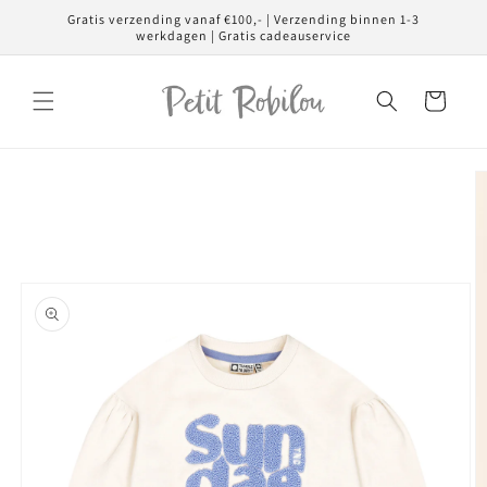
Meteen
Gratis verzending vanaf €100,- | Verzending binnen 1-3
naar de
werkdagen | Gratis cadeauservice
content
Winkelwagen
Ga direct naar
productinformatie