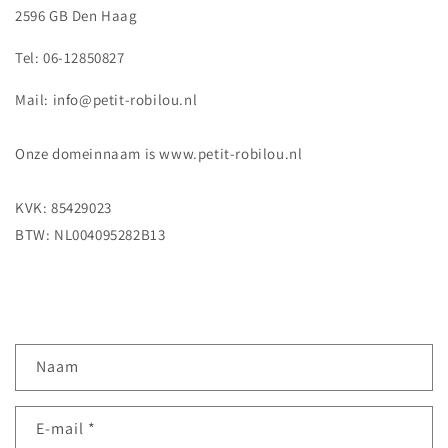
2596 GB Den Haag
Tel: 06-12850827
Mail: info@petit-robilou.nl
Onze domeinnaam is www.petit-robilou.nl
KVK: 85429023
BTW: NL004095282B13
C
Naam
o
n
E‑mail
*
t