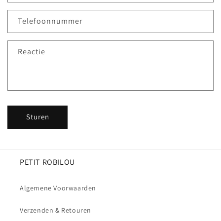
a
c
Telefoonnummer
t
f
Reactie
o
r
m
u
l
Sturen
i
e
r
PETIT ROBILOU
Algemene Voorwaarden
Verzenden & Retouren