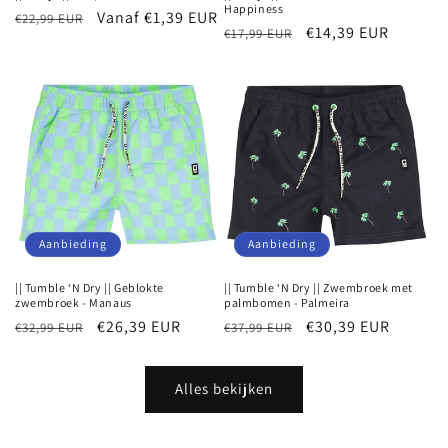
Happiness
Normale
Aanbiedingsprijs
Vanaf €1,39 EUR
€22,99 EUR
Normale
Aanbiedingsprijs
€14,39 EUR
€17,99 EUR
prijs
prijs
Aanbieding
Aanbieding
|| Tumble ‘N Dry || Geblokte
|| Tumble ‘N Dry || Zwembroek met
zwembroek - Manaus
palmbomen - Palmeira
Normale
Aanbiedingsprijs
€26,39 EUR
Normale
Aanbiedingsprijs
€30,39 EUR
€32,99 EUR
€37,99 EUR
prijs
prijs
Alles bekijken