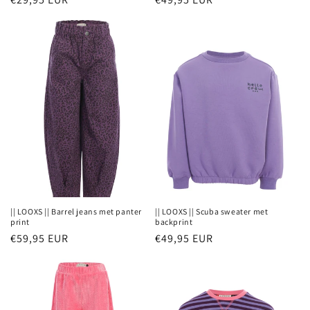
prijs
prijs
|| LOOXS || Barrel jeans met panter
|| LOOXS || Scuba sweater met
print
backprint
Normale
€59,95 EUR
Normale
€49,95 EUR
prijs
prijs