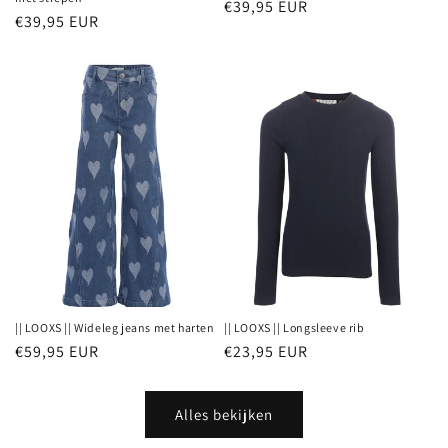
Normale
€39,95 EUR
Normale
€39,95 EUR
prijs
prijs
|| LOOXS || Wideleg jeans met harten
|| LOOXS || Longsleeve rib
Normale
€59,95 EUR
Normale
€23,95 EUR
prijs
prijs
Alles bekijken