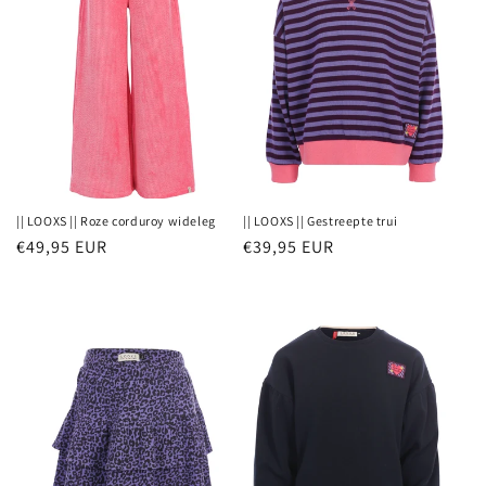
|| LOOXS || Roze corduroy wideleg
|| LOOXS || Gestreepte trui
Normale
€49,95 EUR
Normale
€39,95 EUR
prijs
prijs