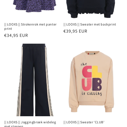
|| LOOXS || Strokenrok met panter
|| LOOXS || Sweater met backprint
print
Normale
€39,95 EUR
Normale
€34,95 EUR
prijs
prijs
|| LOOXS || Joggingbroek wideleg
|| LOOXS || Sweater ‘CLUB’
met strepen