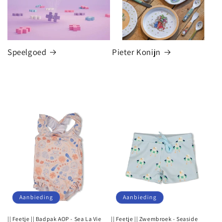
Speelgoed
Pieter Konijn
Aanbieding
Aanbieding
|| Feetje || Badpak AOP - Sea La Vie
|| Feetje || Zwembroek - Seaside