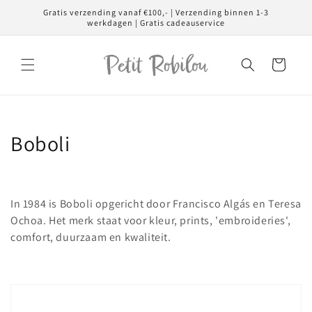
Meteen
Gratis verzending vanaf €100,- | Verzending binnen 1-3
naar de
werkdagen | Gratis cadeauservice
content
Winkelwagen
C
Boboli
o
l
In 1984 is Boboli opgericht door Francisco Algás en Teresa
l
Ochoa. Het merk staat voor kleur, prints, 'embroideries',
comfort, duurzaam en kwaliteit.
e
c
t