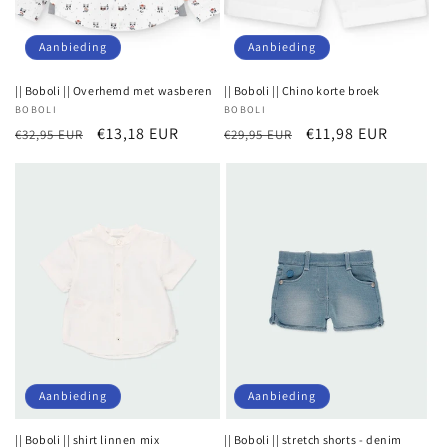
Aanbieding
Aanbieding
|| Boboli || Overhemd met wasberen
|| Boboli || Chino korte broek
Verkoper:
BOBOLI
Verkoper:
BOBOLI
Normale
Aanbiedingsprijs
€13,18 EUR
Normale
Aanbiedingsprijs
€11,98 EUR
€32,95 EUR
€29,95 EUR
prijs
prijs
Aanbieding
Aanbieding
|| Boboli || shirt linnen mix
|| Boboli || stretch shorts - denim