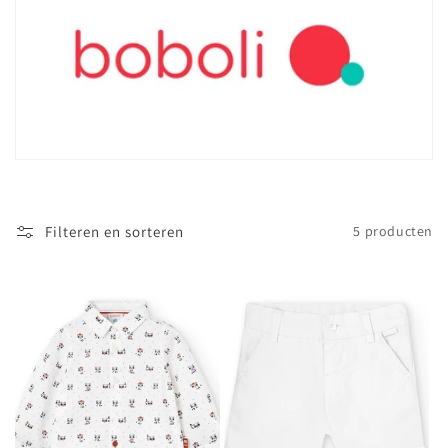
i
e
:
Filteren en sorteren
5 producten