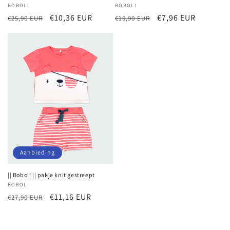
Verkoper:
BOBOLI
Verkoper:
BOBOLI
Normale
Aanbiedingsprijs
€10,36 EUR
Normale
Aanbiedingsprijs
€7,96 EUR
€25,90 EUR
€19,90 EUR
prijs
prijs
Aanbieding
|| Boboli || pakje knit gestreept
Verkoper:
BOBOLI
Normale
Aanbiedingsprijs
€11,16 EUR
€27,90 EUR
prijs