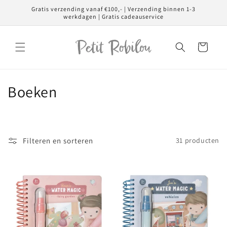
Meteen
Gratis verzending vanaf €100,- | Verzending binnen 1-3
naar de
werkdagen | Gratis cadeauservice
content
Winkelwagen
C
Boeken
o
l
Filteren en sorteren
31 producten
l
e
c
t