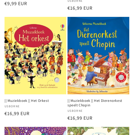
Verkoper:
USBORNE
Normale
€9,99 EUR
Normale
€16,99 EUR
prijs
prijs
|| Muziekboek || Het Orkest
|| Muziekboek || Het Dierenorkest
speelt Chopin
Verkoper:
USBORNE
Verkoper:
USBORNE
Normale
€16,99 EUR
Normale
€16,99 EUR
prijs
prijs