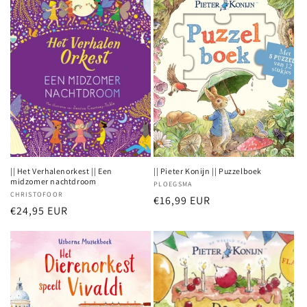
|| Het Verhalenorkest || Een
|| Pieter Konijn || Puzzelboek
midzomer nachtdroom
Verkoper:
PLOEGSMA
Verkoper:
CHRISTOFOOR
Normale
€16,99 EUR
Normale
€24,95 EUR
prijs
prijs