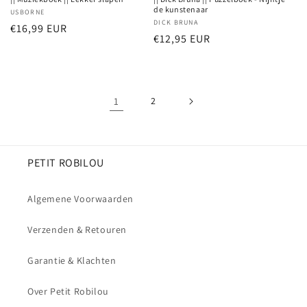
de kunstenaar
Verkoper:
USBORNE
Verkoper:
DICK BRUNA
Normale
€16,99 EUR
Normale
€12,95 EUR
prijs
prijs
1
2
PETIT ROBILOU
Algemene Voorwaarden
Verzenden & Retouren
Garantie & Klachten
Over Petit Robilou