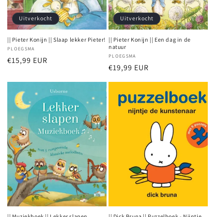
Uitverkocht
Uitverkocht
|| Pieter Konijn || Slaap lekker Pieter!
|| Pieter Konijn || Een dag in de
natuur
Verkoper:
PLOEGSMA
Verkoper:
PLOEGSMA
Normale
€15,99 EUR
Normale
€19,99 EUR
prijs
prijs
|| Muziekboek || Lekker slapen
|| Dick Bruna || Puzzelboek - Nijntje