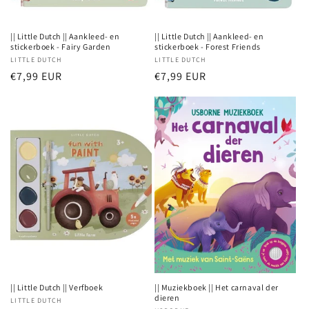
|| Little Dutch || Aankleed- en
|| Little Dutch || Aankleed- en
stickerboek - Fairy Garden
stickerboek - Forest Friends
Verkoper:
LITTLE DUTCH
Verkoper:
LITTLE DUTCH
Normale
€7,99 EUR
Normale
€7,99 EUR
prijs
prijs
|| Little Dutch || Verfboek
|| Muziekboek || Het carnaval der
dieren
Verkoper:
LITTLE DUTCH