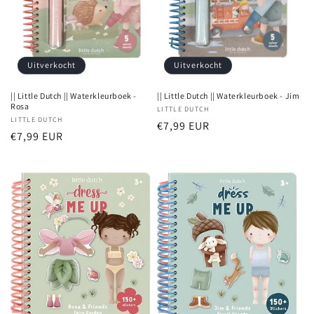
i
e
:
Uitverkocht
Uitverkocht
|| Little Dutch || Waterkleurboek -
|| Little Dutch || Waterkleurboek - Jim
Rosa
Verkoper:
LITTLE DUTCH
Verkoper:
LITTLE DUTCH
Normale
€7,99 EUR
Normale
€7,99 EUR
prijs
prijs