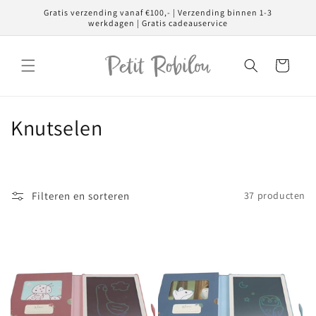
Meteen
Gratis verzending vanaf €100,- | Verzending binnen 1-3
naar de
werkdagen | Gratis cadeauservice
content
Winkelwagen
C
Knutselen
o
l
Filteren en sorteren
37 producten
l
e
c
t