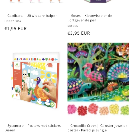
|| Capibara || Uitwisbare balpen
|| Moses || Kleurwisselende
lichtgevende pen
Verkoper:
LEBEZ SPA
Verkoper:
MOSES
Normale
€1,95 EUR
Normale
€3,95 EUR
prijs
prijs
|| Sycomore || Posters met stickers -
|| Crocodile Creek || Glinster juwelen
Dieren
poster - Paradijs Jungle