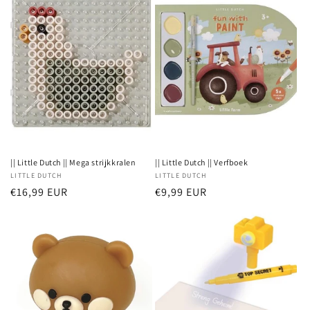
|| Little Dutch || Mega strijkkralen
|| Little Dutch || Verfboek
Verkoper:
LITTLE DUTCH
Verkoper:
LITTLE DUTCH
Normale
€16,99 EUR
Normale
€9,99 EUR
prijs
prijs