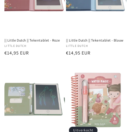
i
e
:
|| Little Dutch || Tekentablet - Roze
|| Little Dutch || Tekentablet - Blauw
Verkoper:
LITTLE DUTCH
Verkoper:
LITTLE DUTCH
Normale
€14,95 EUR
Normale
€14,95 EUR
prijs
prijs
Uitverkocht