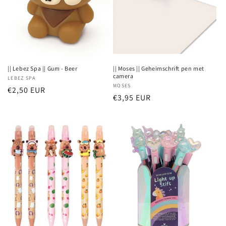
|| Lebez Spa || Gum - Beer
|| Moses || Geheimschrift pen met
camera
Verkoper:
LEBEZ SPA
Verkoper:
MOSES
Normale
€2,50 EUR
Normale
€3,95 EUR
prijs
prijs