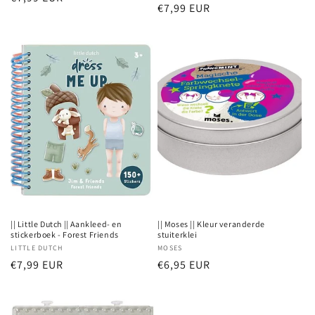
Normale
€7,99 EUR
prijs
prijs
|| Little Dutch || Aankleed- en
|| Moses || Kleur veranderde
stickerboek - Forest Friends
stuiterklei
Verkoper:
LITTLE DUTCH
Verkoper:
MOSES
Normale
€7,99 EUR
Normale
€6,95 EUR
prijs
prijs