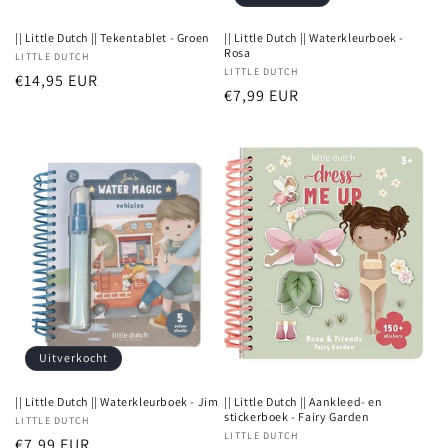
|| Little Dutch || Tekentablet - Groen
|| Little Dutch || Waterkleurboek -
Rosa
Verkoper:
LITTLE DUTCH
Verkoper:
LITTLE DUTCH
Normale
€14,95 EUR
Normale
€7,99 EUR
prijs
prijs
Uitverkocht
|| Little Dutch || Waterkleurboek - Jim
|| Little Dutch || Aankleed- en
stickerboek - Fairy Garden
Verkoper:
LITTLE DUTCH
Verkoper:
LITTLE DUTCH
Normale
€7,99 EUR