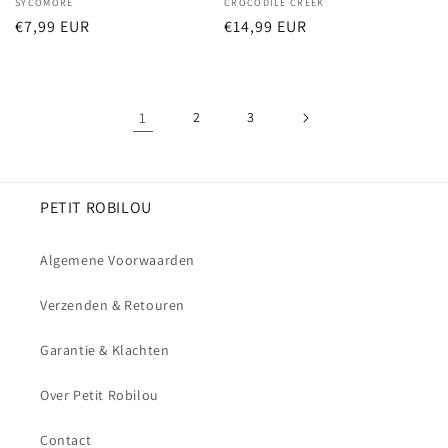
Verkoper:
SYCOMORE
Verkoper:
CROCODILE CREEK
Normale
€7,99 EUR
Normale
€14,99 EUR
prijs
prijs
1
2
3
PETIT ROBILOU
Algemene Voorwaarden
Verzenden & Retouren
Garantie & Klachten
Over Petit Robilou
Contact