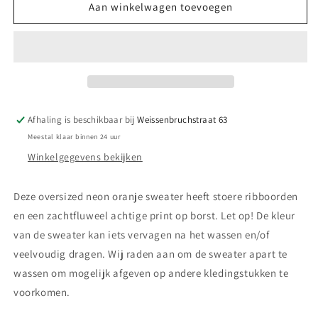
||
||
Aan winkelwagen toevoegen
Tumble
Tumble
‘N
‘N
Dry
Dry
||
||
Neo
Neo
sweater
sweater
-
-
Afhaling is beschikbaar bij
Weissenbruchstraat 63
Oranje
Oranje
Meestal klaar binnen 24 uur
Winkelgegevens bekijken
Deze oversized neon oranje sweater heeft stoere ribboorden
en een zachtfluweel achtige print op borst. Let op! De kleur
van de sweater kan iets vervagen na het wassen en/of
veelvoudig dragen. Wij raden aan om de sweater apart te
wassen om mogelijk afgeven op andere kledingstukken te
voorkomen.