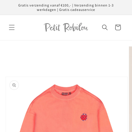
Meteen
Gratis verzending vanaf €100,- | Verzending binnen 1-3
naar de
werkdagen | Gratis cadeauservice
content
Winkelwagen
Ga direct naar
productinformatie