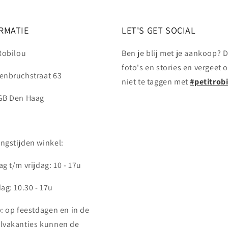
RMATIE
LET'S GET SOCIAL
 Robilou
Ben je blij met je aankoop? D
foto's en stories en vergeet 
enbruchstraat 63
niet te taggen met
#petitrob
GB Den Haag
ngstijden winkel:
g t/m vrijdag: 10 - 17u
ag: 10.30 - 17u
p: op feestdagen en in de
lvakanties kunnen de