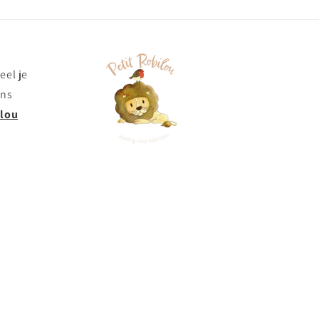
eel je
ons
ilou