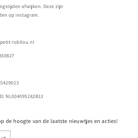
ngstijden afwijken. Deze zijn
nden op instagram.
petit-robilou.nl
850827
85429023
D: NL004095282B13
f op de hoogte van de laatste nieuwtjes en acties!