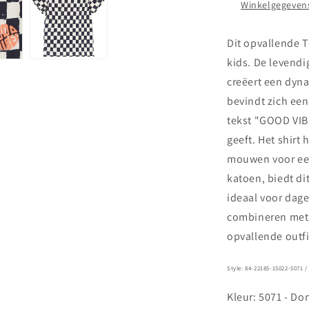
Winkelgegevens
Dit opvallende T
kids. De levend
creëert een dyn
bevindt zich een
tekst "GOOD VIB
geeft. Het shirt
mouwen voor een
katoen, biedt d
ideaal voor dage
combineren met 
opvallende outfi
Style:
84-22185-15022-5071 
Kleur: 5071 - D