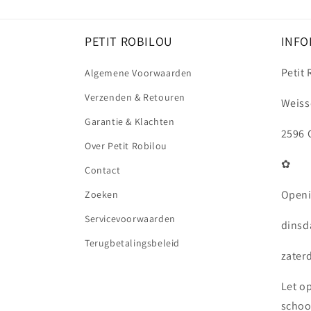
PETIT ROBILOU
INFO
Petit
Algemene Voorwaarden
Verzenden & Retouren
Weiss
Garantie & Klachten
2596 
Over Petit Robilou
✿
Contact
Openi
Zoeken
Servicevoorwaarden
dinsda
Terugbetalingsbeleid
zaterd
Let o
schoo