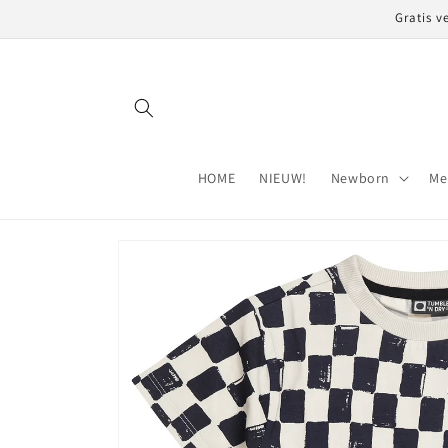
Meteen
Gratis v
naar de
content
HOME
NIEUW!
Newborn
Me
Ga direct naar
productinformatie