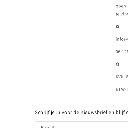
openi
te vi
✿
info@
06-12
✿
KVK: 
BTW-I
Schrijf je in voor de nieuwsbrief en blij
E‑mail