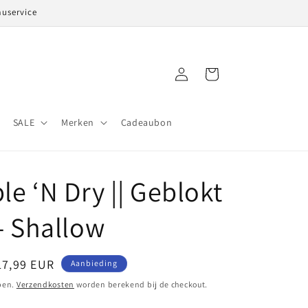
auservice
Inloggen
Winkelwagen
SALE
Merken
Cadeaubon
le ‘N Dry || Geblokt
 - Shallow
anbiedingsprijs
17,99 EUR
Aanbieding
pen.
Verzendkosten
worden berekend bij de checkout.