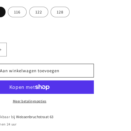
116
122
128
t
t
r
kocht
kbaar
Aantal
verhogen
voor
||
Aan winkelwagen toevoegen
Tumble
‘N
Dry
||
Geblokt
Meer betalingsopties
t-
shirt
ikbaar bij
Weissenbruchstraat 63
-
nen 24 uur
Shallow