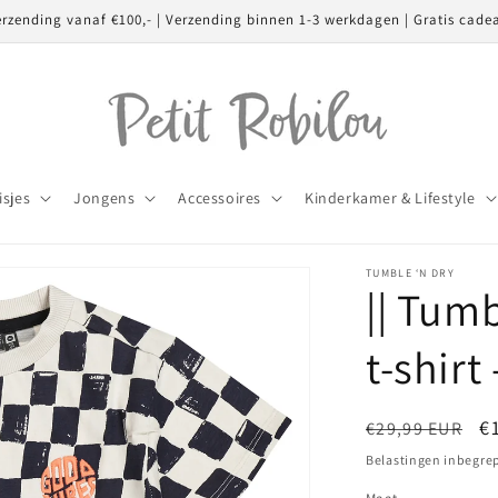
erzending vanaf €100,- | Verzending binnen 1-3 werkdagen | Gratis cade
isjes
Jongens
Accessoires
Kinderkamer & Lifestyle
TUMBLE ‘N DRY
|| Tumb
t-shirt
Normale
A
€
€29,99 EUR
prijs
Belastingen inbegre