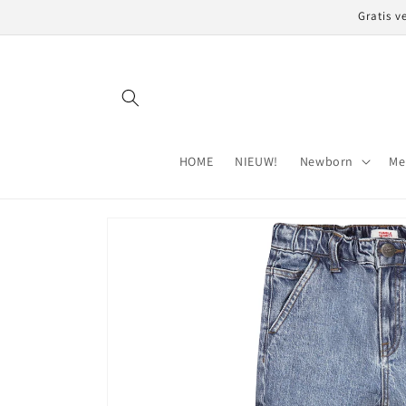
Meteen
Gratis v
naar de
content
HOME
NIEUW!
Newborn
Me
Ga direct naar
productinformatie