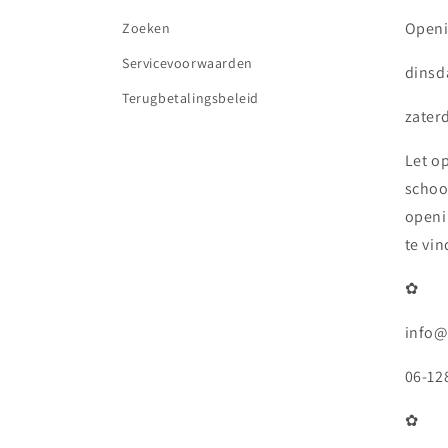
Openi
Zoeken
Servicevoorwaarden
dinsda
Terugbetalingsbeleid
zaterd
Let o
schoo
openi
te vi
✿
info@
06-12
✿