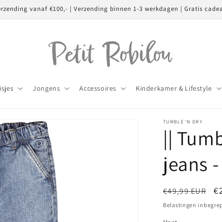
erzending vanaf €100,- | Verzending binnen 1-3 werkdagen | Gratis cade
isjes
Jongens
Accessoires
Kinderkamer & Lifestyle
TUMBLE ‘N DRY
|| Tumb
jeans -
Normale
A
€
€49,99 EUR
prijs
Belastingen inbegre