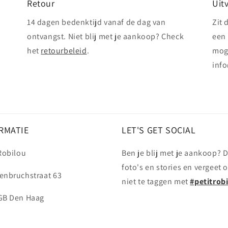
Retour
Uit
14 dagen bedenktijd vanaf de dag van
Zit 
ontvangst. Niet blij met je aankoop? Check
een 
het
retourbeleid
.
mog
info
RMATIE
LET'S GET SOCIAL
 Robilou
Ben je blij met je aankoop? D
foto's en stories en vergeet 
enbruchstraat 63
niet te taggen met
#petitrob
GB Den Haag