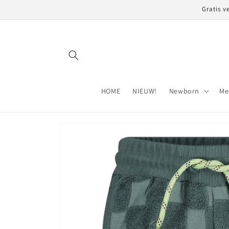
Meteen
Gratis v
naar de
content
HOME
NIEUW!
Newborn
Me
Ga direct naar
productinformatie