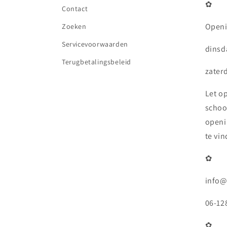
✿
Contact
Openi
Zoeken
Servicevoorwaarden
dinsda
Terugbetalingsbeleid
zaterd
Let o
schoo
openi
te vi
✿
info@
06-12
✿