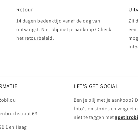
Retour
Uit
14 dagen bedenktijd vanaf de dag van
Zit 
ontvangst. Niet blij met je aankoop? Check
een 
het
retourbeleid
.
mog
info
RMATIE
LET'S GET SOCIAL
 Robilou
Ben je blij met je aankoop? D
foto's en stories en vergeet 
enbruchstraat 63
niet te taggen met
#petitrob
GB Den Haag