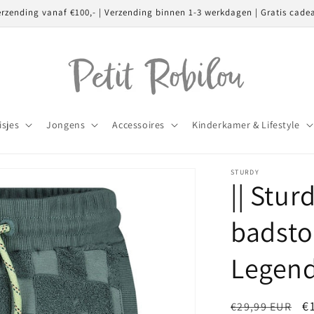
erzending vanaf €100,- | Verzending binnen 1-3 werkdagen | Gratis cade
isjes
Jongens
Accessoires
Kinderkamer & Lifestyle
STURDY
|| Stur
badsto
Legen
Normale
A
€
€29,99 EUR