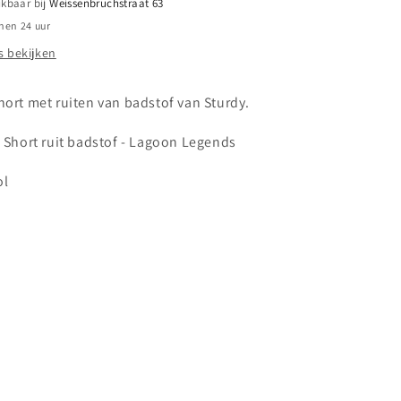
ikbaar bij
Weissenbruchstraat 63
Legends
nen 24 uur
 bekijken
hort met ruiten van badstof van Sturdy.
/ Short ruit badstof - Lagoon Legends
ol