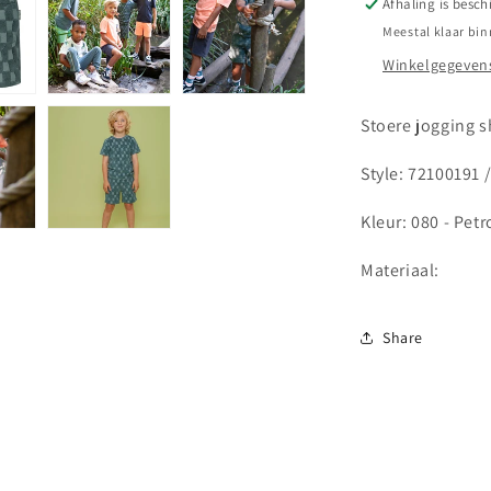
Afhaling is besch
Legends
Meestal klaar bin
Winkelgegevens
Stoere jogging s
Style: 72100191 
Kleur: 080 - Petr
Materiaal:
Share