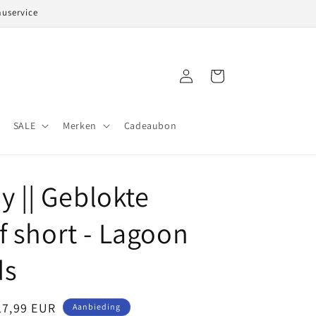
auservice
Inloggen
Winkelwagen
SALE
Merken
Cadeaubon
dy || Geblokte
f short - Lagoon
ds
anbiedingsprijs
17,99 EUR
Aanbieding