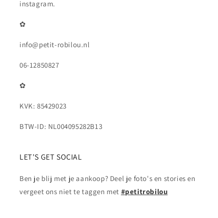
instagram.
✿
info@petit-robilou.nl
06-12850827
✿
KVK: 85429023
BTW-ID: NL004095282B13
LET'S GET SOCIAL
Ben je blij met je aankoop? Deel je foto's en stories en
vergeet ons niet te taggen met
#petitrobilou