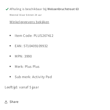
-
-
Transport
Transport
Afhaling is beschikbaar bij
Weissenbruchstraat 63
Meestal klaar binnen 24 uur
Winkelgegevens bekijken
Item Code: PLUS267412
EAN: 5710409109932
MPN: 3990
Merk: Plus Plus
Sub merk: Activity Pad
Leeftijd: vanaf 5 jaar
Share