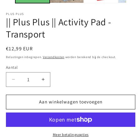
PLUS PLUS
|| Plus Plus || Activity Pad -
Transport
Normale
€12,99 EUR
prijs
Belastingen inbegrepen.
Verzendkosten
worden berekend bij de checkout.
Aantal
Aantal
Aantal
Aantal
verlagen
verhogen
voor
voor
||
||
Aan winkelwagen toevoegen
Plus
Plus
Plus
Plus
||
||
Activity
Activity
Pad
Pad
Meer betalingsopties