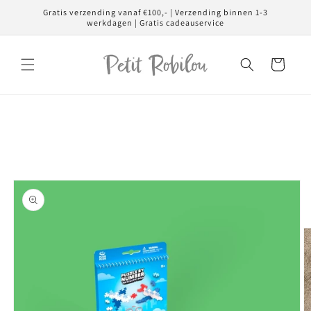
Meteen
Gratis verzending vanaf €100,- | Verzending binnen 1-3
naar de
werkdagen | Gratis cadeauservice
content
Winkelwagen
Ga direct naar
productinformatie