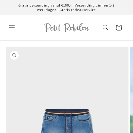
Meteen
Gratis verzending vanaf €100,- | Verzending binnen 1-3
naar de
werkdagen | Gratis cadeauservice
content
Winkelwagen
Ga direct naar
productinformatie