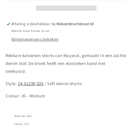
denim
denim
shorts
shorts
-
-
Baby
Baby
Afhaling is beschikbaar bij
Weissenbruchstraat 63
Meestal klaar binnen 24 uur
Winkelgegevens bekijken
Rekbare katoenen shorts van Mayoral, gemaakt in een zachte
denim stof. De broek heeft een elastieken band met
trekkoord.
Style:
24-01239-026
/ Soft denim shorts
Colour:
26 - Medium
Materiaal: 60%
katoen, 37%