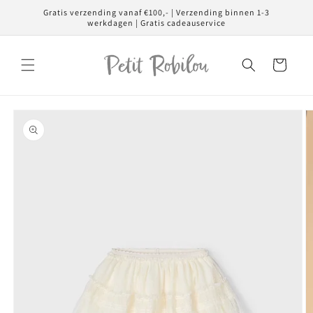
Meteen
Gratis verzending vanaf €100,- | Verzending binnen 1-3
naar de
werkdagen | Gratis cadeauservice
content
Winkelwagen
Ga direct naar
productinformatie