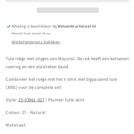
rok
rok
Afhaling is beschikbaar bij
Weissenbruchstraat 63
Meestal klaar binnen 24 uur
Winkelgegevens bekijken
Tule rokje met stipjes van Mayoral. De rok heeft een katoenen
voering en een elastieken band.
Combineer het rokje met het t-shirt met bijpassend tule
(3001) voor de complete set!
Style:
25-03961-027
/ Plumeti tulle skirt
Colour: 27
- Natural
Materiaal: