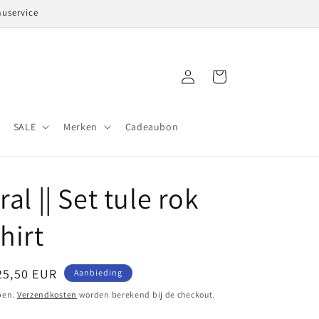
auservice
Inloggen
Winkelwagen
SALE
Merken
Cadeaubon
ral || Set tule rok
hirt
anbiedingsprijs
25,50 EUR
Aanbieding
pen.
Verzendkosten
worden berekend bij de checkout.