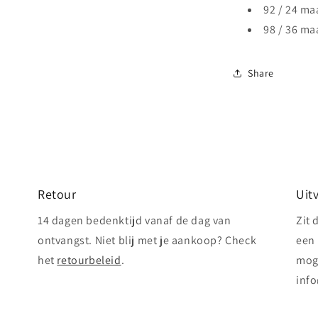
92 / 24 m
98 / 36 m
Share
Retour
Uit
14 dagen bedenktijd vanaf de dag van
Zit 
ontvangst. Niet blij met je aankoop? Check
een 
het
retourbeleid
.
mog
info