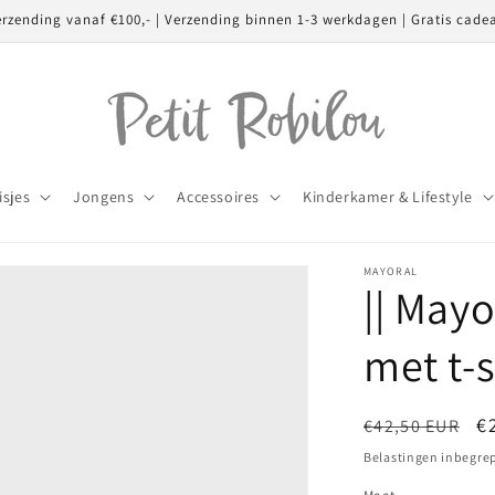
erzending vanaf €100,- | Verzending binnen 1-3 werkdagen | Gratis cade
isjes
Jongens
Accessoires
Kinderkamer & Lifestyle
MAYORAL
|| Mayo
met t-s
Normale
A
€
€42,50 EUR
prijs
Belastingen inbegre