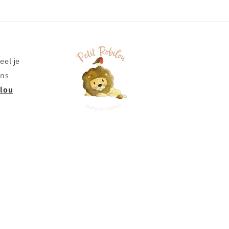
eel je
ons
ilou