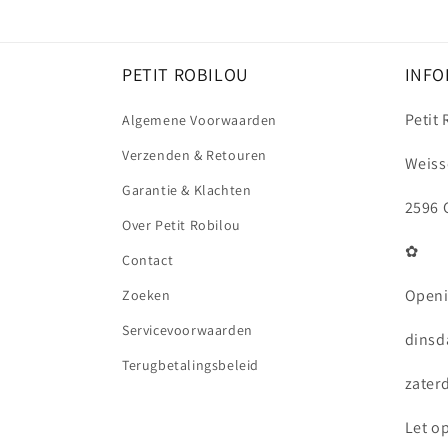
PETIT ROBILOU
INFO
Petit
Algemene Voorwaarden
Verzenden & Retouren
Weiss
Garantie & Klachten
2596 
Over Petit Robilou
✿
Contact
Openi
Zoeken
Servicevoorwaarden
dinsda
Terugbetalingsbeleid
zaterd
Let o