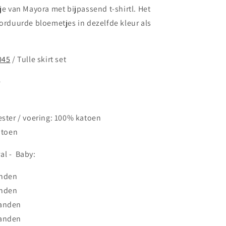
kje van Mayora met bijpassend t-shirtl. Het
borduurde bloemetjes in dezelfde kleur als
045
/ Tulle skirt set
e
ester / voering: 100% katoen
katoen
al -
Baby:
anden
anden
aanden
aanden