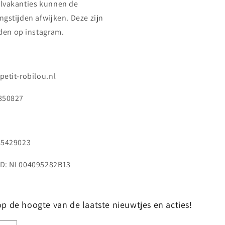
lvakanties kunnen de
ngstijden afwijken. Deze zijn
nden op instagram.
petit-robilou.nl
850827
85429023
D: NL004095282B13
f op de hoogte van de laatste nieuwtjes en acties!