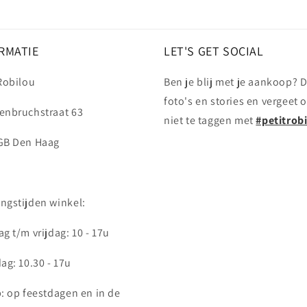
RMATIE
LET'S GET SOCIAL
 Robilou
Ben je blij met je aankoop? D
foto's en stories en vergeet 
enbruchstraat 63
niet te taggen met
#petitrob
GB Den Haag
ngstijden winkel:
g t/m vrijdag: 10 - 17u
ag: 10.30 - 17u
p: op feestdagen en in de