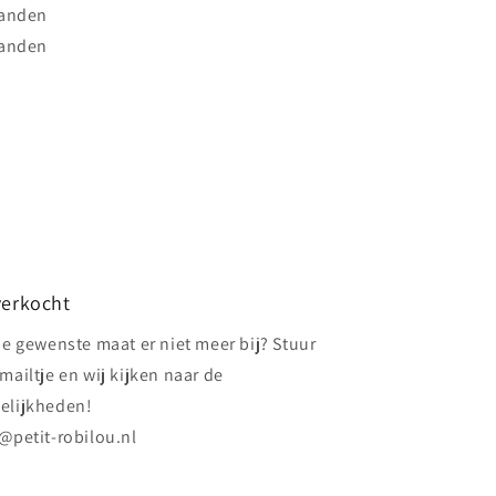
aanden
aanden
verkocht
de gewenste maat er niet meer bij? Stuur
mailtje en wij kijken naar de
elijkheden!
@petit-robilou.nl