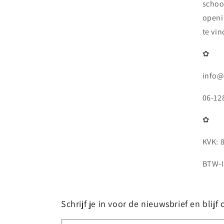
schoo
openi
te vi
✿
info@
06-12
✿
KVK: 
BTW-I
Schrijf je in voor de nieuwsbrief en blij