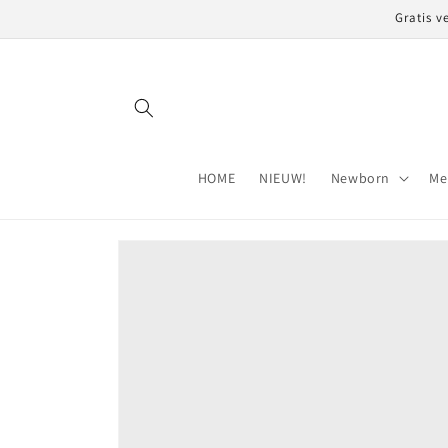
Meteen
Gratis v
naar de
content
HOME
NIEUW!
Newborn
Me
Ga direct naar
productinformatie