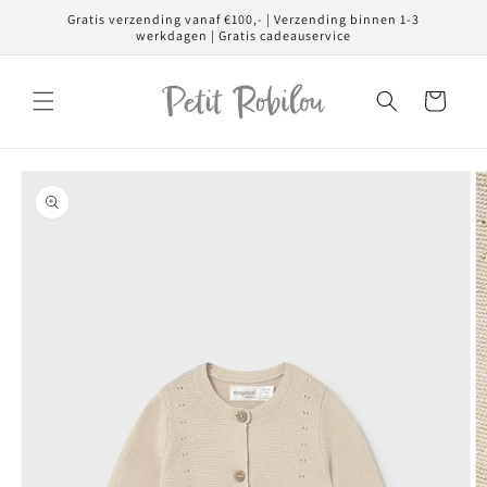
Meteen
Gratis verzending vanaf €100,- | Verzending binnen 1-3
naar de
werkdagen | Gratis cadeauservice
content
Winkelwagen
Ga direct naar
productinformatie