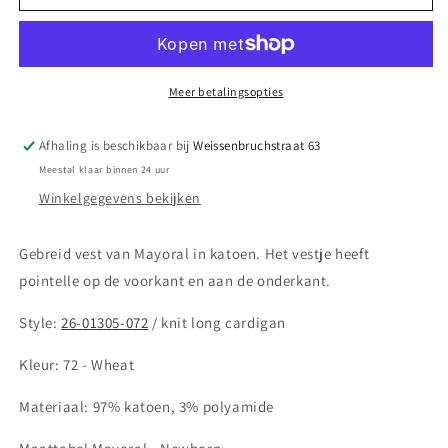
Mayoral
Mayoral
||
||
Gebreid
Gebreid
vestje
vestje
pointelle
pointelle
Meer betalingsopties
-
-
Zand
Zand
Afhaling is beschikbaar bij
Weissenbruchstraat 63
Meestal klaar binnen 24 uur
Winkelgegevens bekijken
Gebreid vest van Mayoral in katoen. Het vestje heeft
pointelle op de voorkant en aan de onderkant.
Style:
26-01305-072
/ knit long cardigan
Kleur:
72 - Wheat
Materiaal: 97% katoen, 3% polyamide