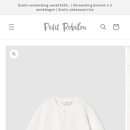
Meteen
Gratis verzending vanaf €100,- | Verzending binnen 1-3
naar de
werkdagen | Gratis cadeauservice
content
Winkelwagen
Ga direct naar
productinformatie