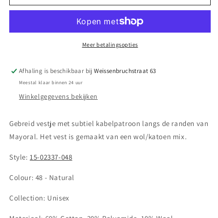
Mayoral
Mayoral
||
||
Gebreid
Gebreid
vestje
vestje
-
-
Meer betalingsopties
Naturel
Naturel
48
48
Afhaling is beschikbaar bij
Weissenbruchstraat 63
Meestal klaar binnen 24 uur
Winkelgegevens bekijken
Gebreid vestje met subtiel kabelpatroon langs de randen van
Mayoral. Het vest is gemaakt van een wol/katoen mix.
Style:
15-02337-048
Colour:
48 - Natural
Collection: Unisex