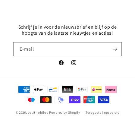
Schrijf je in voor de nieuwsbrief en blijf op de
hoogte van de laatste nieuwtjes en acties!
E‑mail
Facebook
Instagram
Betaalmethoden
© 2026,
petit-robilou
Powered by Shopify
Terugbetalingsbeleid
Privacybeleid
Algemene voorwaarden
Verzendbeleid
Contactgegevens
Wettelijke kennisgeving