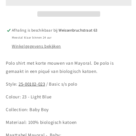
Basis
Basis
polo
polo
-
-
Light
Light
Blue
Blue
Afhaling is beschikbaar bij
Weissenbruchstraat 63
23
23
Meestal klaar binnen 24 uur
Winkelgegevens bekijken
Polo shirt met korte mouwen van Mayoral. De polo is
gemaakt in een piqué van biologisch katoen.
Style:
25-00102-023
/ Basic s/s polo
Colour: 23 - Light Blue
Collection:
Baby Boy
Materiaal: 100% biologisch katoen
Maattabel Mayoral -
Baby: