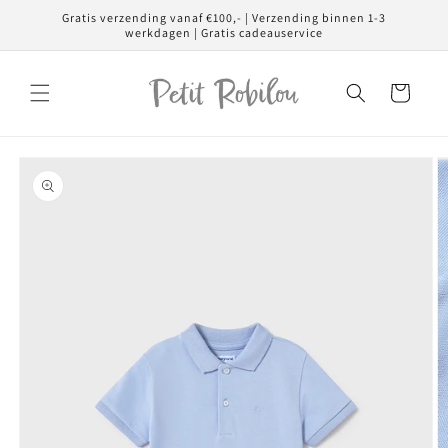
Meteen
Gratis verzending vanaf €100,- | Verzending binnen 1-3
naar de
werkdagen | Gratis cadeauservice
content
Winkelwagen
Ga direct naar
productinformatie