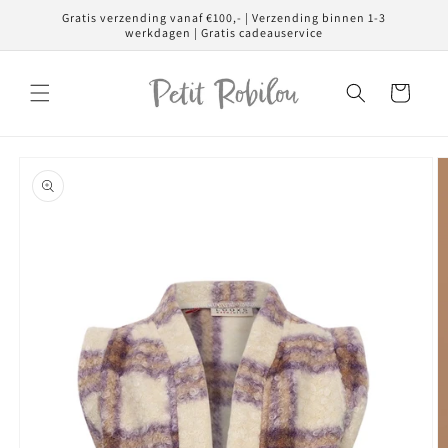
Meteen
Gratis verzending vanaf €100,- | Verzending binnen 1-3
naar de
werkdagen | Gratis cadeauservice
content
Winkelwagen
Ga direct naar
productinformatie