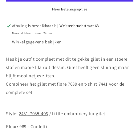
bouclé
bouclé
gilet
gilet
Meer betalingsopties
Afhaling is beschikbaar bij
Weissenbruchstraat 63
Meestal klaar binnen 24 uur
Winkelgegevens bekijken
Maak je outfit compleet met dit te gekke gilet in een stoere
stof en mooie lila ruit dessin. Gilet heeft geen sluiting maar
blijft mooi netjes zitten.
Combineer het gilet met flare 7639 en t-shirt 7441 voor de
complete set!
Style:
2
431-7035-406
/ Little embroidery fur gilet
Kleur: 989 - Confetti