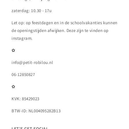
zaterdag: 10.30 - 17u
Let op: op feestdagen en in de schoolvakanties kunnen
de openingstijden afwijken. Deze zijn te vinden op
instagram.
✿
info@petit-robilou.nl
06-12850827
✿
KVK: 85429023
BTW-ID: NL004095282B13
LET'S GET SOCIAL