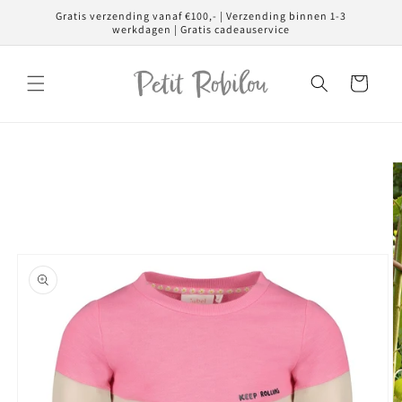
Meteen
Gratis verzending vanaf €100,- | Verzending binnen 1-3
naar de
werkdagen | Gratis cadeauservice
content
Winkelwagen
Ga direct naar
productinformatie