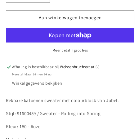
verlagen
verhogen
voor
voor
||
||
Aan winkelwagen toevoegen
Jubel
Jubel
||
||
Sweater
Sweater
colourblock
colourblock
-
-
Meer betalingsopties
Rolling
Rolling
into
into
Afhaling is beschikbaar bij
Weissenbruchstraat 63
Spring
Spring
Meestal klaar binnen 24 uur
Winkelgegevens bekijken
Rekbare katoenen sweater met colourblock van Jubel.
Stijl: 91600459 / Sweater - Rolling into Spring
Kleur: 150 - Roze