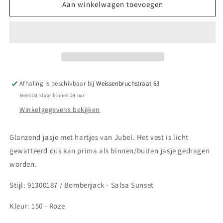
||
||
Aan winkelwagen toevoegen
Jubel
Jubel
||
||
Glanzend
Glanzend
jasje
jasje
met
met
hartjes
hartjes
-
-
Afhaling is beschikbaar bij
Weissenbruchstraat 63
Salsa
Salsa
Meestal klaar binnen 24 uur
Sunset
Sunset
Winkelgegevens bekijken
Glanzend jasje met hartjes van Jubel. Het vest is licht
gewatteerd dus kan prima als binnen/buiten jasje gedragen
worden.
Stijl: 91300187 / Bomberjack - Salsa Sunset
Kleur: 150 - Roze