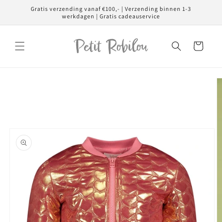
Meteen
Gratis verzending vanaf €100,- | Verzending binnen 1-3
naar de
werkdagen | Gratis cadeauservice
content
Winkelwagen
Ga direct naar
productinformatie