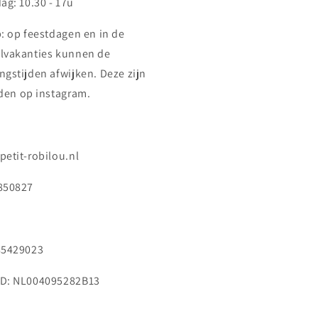
ag: 10.30 - 17u
p: op feestdagen en in de
lvakanties kunnen de
ngstijden afwijken. Deze zijn
nden op instagram.
petit-robilou.nl
850827
85429023
D: NL004095282B13