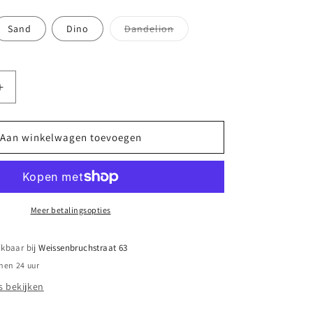
Variant
Sand
Dino
Dandelion
uitverkocht
of
niet
beschikbaar
Aantal
verhogen
voor
||
Aan winkelwagen toevoegen
Jep
Kids
||
Houten
Treinletter
Meer betalingsopties
-
S
ikbaar bij
Weissenbruchstraat 63
nen 24 uur
 bekijken