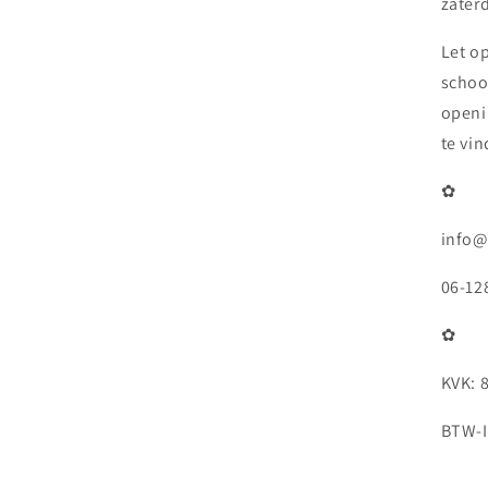
zaterd
Let o
schoo
openi
te vi
✿
info@
06-12
✿
KVK: 
BTW-I