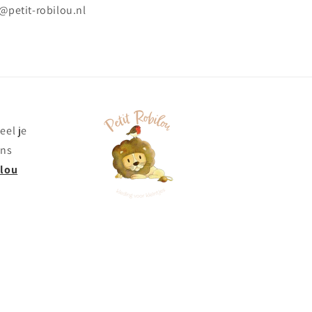
@petit-robilou.nl
eel je
ons
ilou