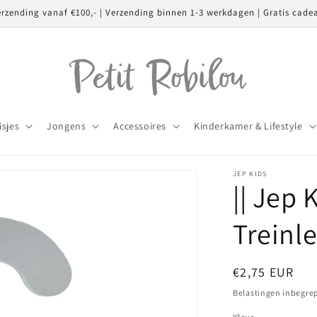
erzending vanaf €100,- | Verzending binnen 1-3 werkdagen | Gratis cade
isjes
Jongens
Accessoires
Kinderkamer & Lifestyle
JEP KIDS
|| Jep 
Treinle
Normale
€2,75 EUR
prijs
Belastingen inbegre