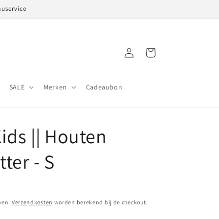
auservice
Inloggen
Winkelwagen
SALE
Merken
Cadeaubon
Kids || Houten
tter - S
pen.
Verzendkosten
worden berekend bij de checkout.