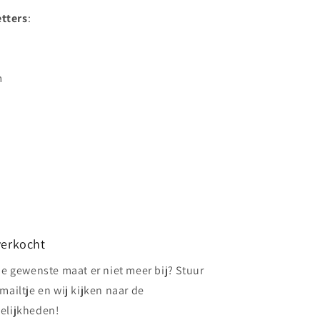
etters
:
m
verkocht
de gewenste maat er niet meer bij? Stuur
mailtje en wij kijken naar de
elijkheden!