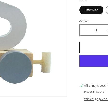
Kleur
Offwhite
Aantal
Aantal
Aantal
verlagen
voor
||
Jep
Kids
||
Houten
Treinletter
-
S
Afhaling is besch
Meestal klaar bin
Winkelgegevens