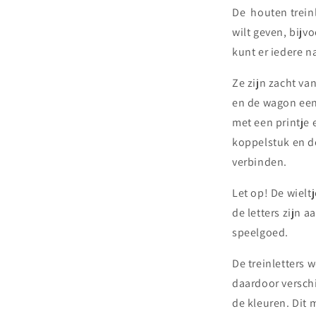
De houten treinl
wilt geven, bijv
kunt er iedere 
Ze zijn zacht v
en de wagon een 
met een printje 
koppelstuk en de
verbinden.
Let op! De wieltj
de letters zijn a
speelgoed.
De treinletters
daardoor verschi
de kleuren. Dit m