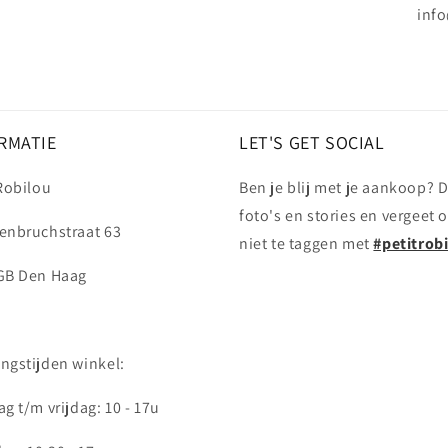
info
RMATIE
LET'S GET SOCIAL
 Robilou
Ben je blij met je aankoop? D
foto's en stories en vergeet 
enbruchstraat 63
niet te taggen met
#petitrob
GB Den Haag
ngstijden winkel:
g t/m vrijdag: 10 - 17u