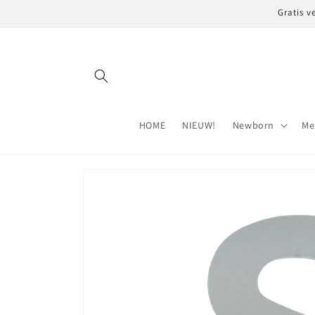
Meteen
Gratis v
naar de
content
HOME
NIEUW!
Newborn
Me
Ga direct naar
productinformatie