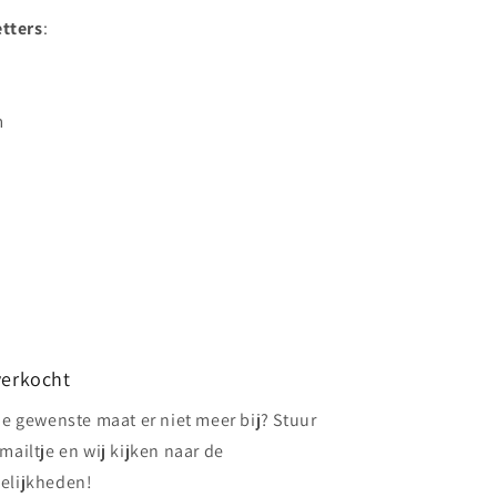
etters
:
m
verkocht
de gewenste maat er niet meer bij? Stuur
mailtje en wij kijken naar de
elijkheden!