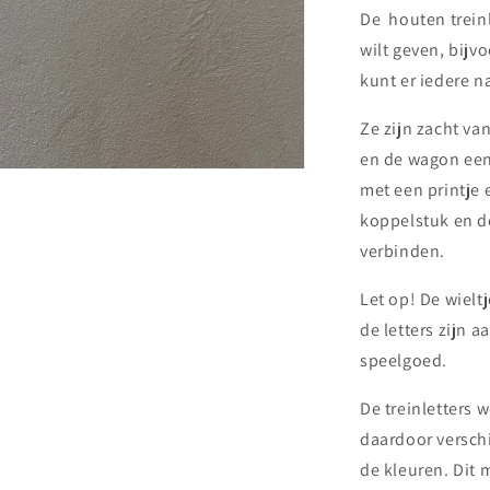
De houten treinl
wilt geven, bijv
kunt er iedere 
Ze zijn zacht v
en de wagon een 
met een printje 
koppelstuk en de
verbinden.
Let op! De wieltj
de letters zijn a
speelgoed.
De treinletters
daardoor verschi
de kleuren. Dit m