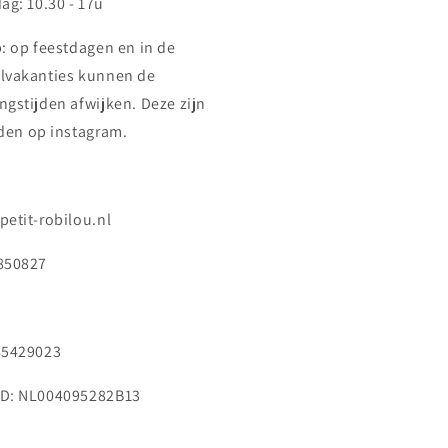
ag: 10.30 - 17u
p: op feestdagen en in de
lvakanties kunnen de
ngstijden afwijken. Deze zijn
nden op instagram.
petit-robilou.nl
850827
85429023
D: NL004095282B13