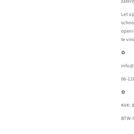
zaterd
Let o
schoo
openi
te vi
✿
info@
06-12
✿
KVK: 
BTW-I