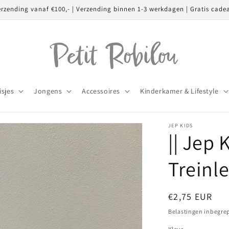
erzending vanaf €100,- | Verzending binnen 1-3 werkdagen | Gratis cade
isjes
Jongens
Accessoires
Kinderkamer & Lifestyle
JEP KIDS
|| Jep 
Treinle
Normale
€2,75 EUR
prijs
Belastingen inbegre