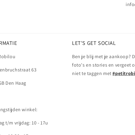
info
RMATIE
LET'S GET SOCIAL
 Robilou
Ben je blij met je aankoop? D
foto's en stories en vergeet 
enbruchstraat 63
niet te taggen met
#petitrob
GB Den Haag
ngstijden winkel:
g t/m vrijdag: 10 - 17u