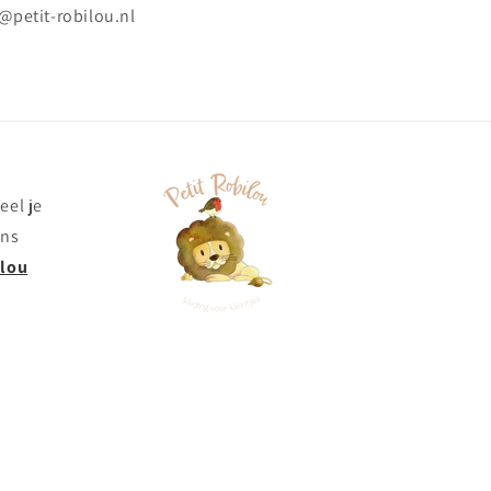
@petit-robilou.nl
eel je
ons
ilou