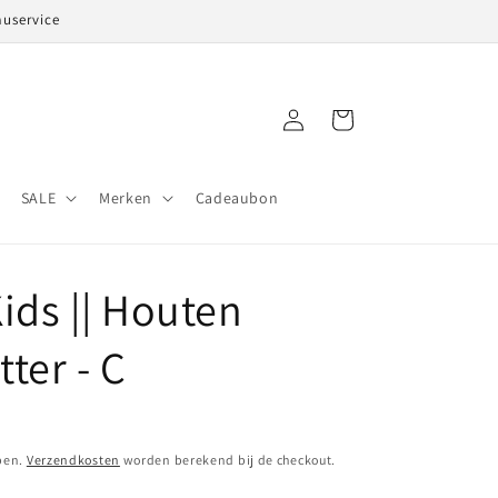
auservice
Inloggen
Winkelwagen
SALE
Merken
Cadeaubon
Kids || Houten
tter - C
pen.
Verzendkosten
worden berekend bij de checkout.