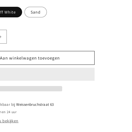
ff White
Sand
cht
aar
Aantal
verhogen
voor
||
Aan winkelwagen toevoegen
Jep
Kids
||
Houten
Treinletter
-
C
ikbaar bij
Weissenbruchstraat 63
nen 24 uur
 bekijken