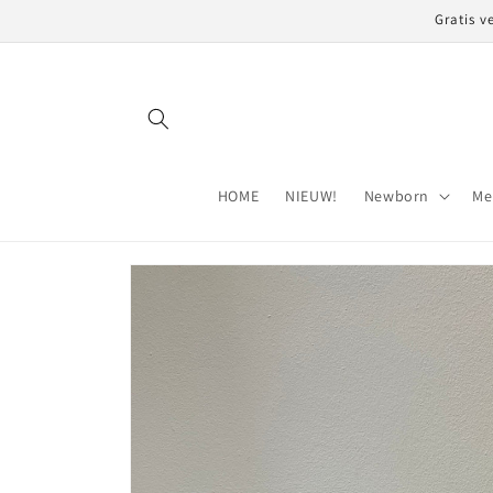
Meteen
Gratis v
naar de
content
HOME
NIEUW!
Newborn
Me
Ga direct naar
productinformatie