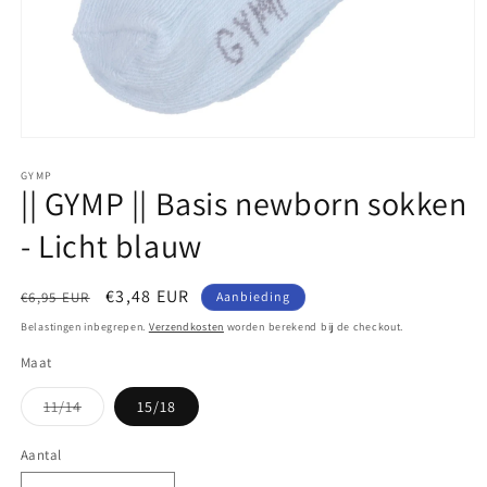
Media
1
openen
GYMP
|| GYMP || Basis newborn sokken
in
modaal
- Licht blauw
Normale
Aanbiedingsprijs
€3,48 EUR
€6,95 EUR
Aanbieding
prijs
Belastingen inbegrepen.
Verzendkosten
worden berekend bij de checkout.
Maat
Variant
11/14
15/18
uitverkocht
of
niet
Aantal
Aantal
beschikbaar