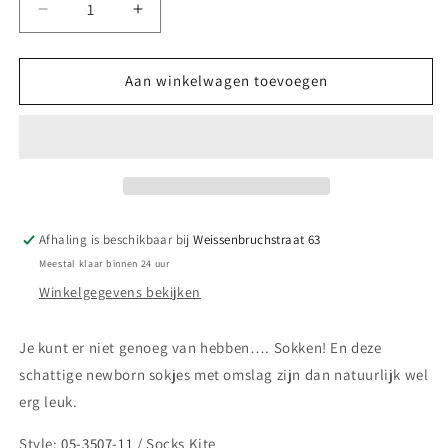
Aantal
Aantal
verlagen
verhogen
voor
voor
||
||
Aan winkelwagen toevoegen
GYMP
GYMP
||
||
Basis
Basis
newborn
newborn
sokken
sokken
-
-
Licht
Licht
Afhaling is beschikbaar bij
Weissenbruchstraat 63
blauw
blauw
Meestal klaar binnen 24 uur
Winkelgegevens bekijken
Je kunt er niet genoeg van hebben…. Sokken! En deze
schattige newborn sokjes met omslag zijn dan natuurlijk wel
erg leuk.
Style:
05-3507-11
/ Socks Kite