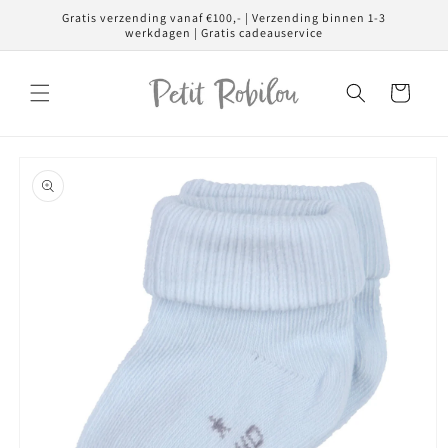
Meteen
Gratis verzending vanaf €100,- | Verzending binnen 1-3
naar de
werkdagen | Gratis cadeauservice
content
Winkelwagen
Ga direct naar
productinformatie