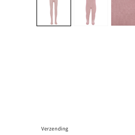
in
modaal
Verzending