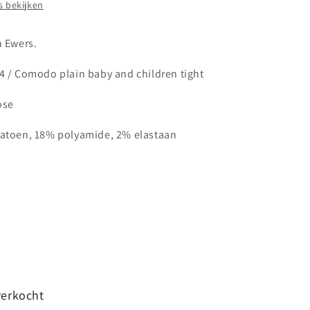
 bekijken
n Ewers.
4 / Comodo plain baby and children tight
rose
katoen, 18% polyamide, 2% elastaan
verkocht