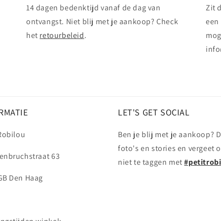
14 dagen bedenktijd vanaf de dag van
Zit 
ontvangst. Niet blij met je aankoop? Check
een 
het
retourbeleid
.
mog
info
RMATIE
LET'S GET SOCIAL
 Robilou
Ben je blij met je aankoop? D
foto's en stories en vergeet 
enbruchstraat 63
niet te taggen met
#petitrob
GB Den Haag