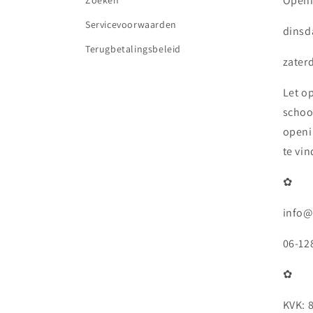
Openi
Zoeken
Servicevoorwaarden
dinsda
Terugbetalingsbeleid
zaterd
Let o
schoo
openi
te vi
✿
info@
06-12
✿
KVK: 