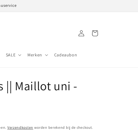
auservice
Inloggen
Winkelwagen
SALE
Merken
Cadeaubon
 || Maillot uni -
pen.
Verzendkosten
worden berekend bij de checkout.