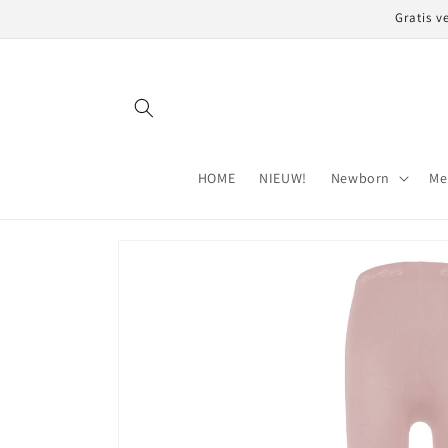
Meteen
Gratis v
naar de
content
HOME
NIEUW!
Newborn
Me
Ga direct naar
productinformatie