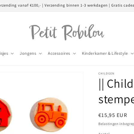
erzending vanaf €100,- | Verzending binnen 1-3 werkdagen | Gratis cade
isjes
Jongens
Accessoires
Kinderkamer & Lifestyle
CHILDGEN
|| Chil
stempe
Normale
€15,95 EUR
prijs
Belastingen inbegre