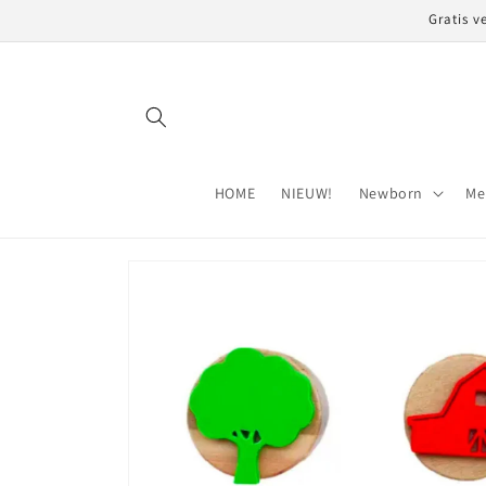
Meteen
Gratis v
naar de
content
HOME
NIEUW!
Newborn
Me
Ga direct naar
productinformatie