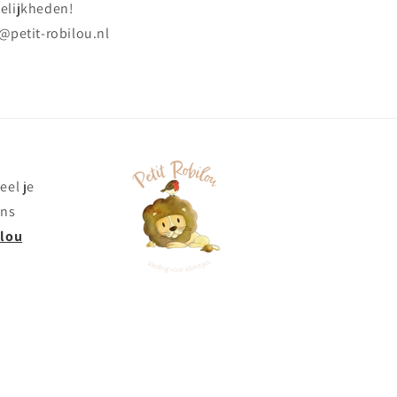
elijkheden!
@petit-robilou.nl
eel je
ons
ilou