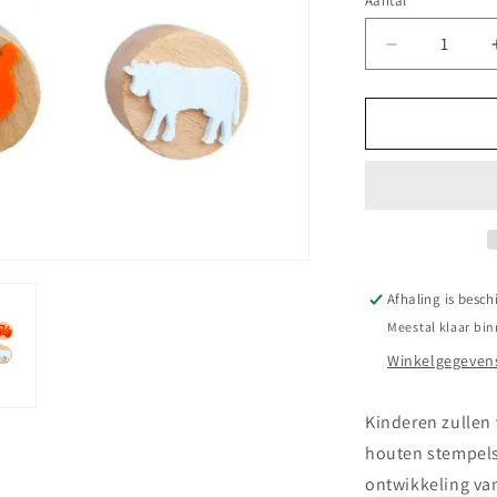
Aantal
Aantal
Aantal
verlagen
voor
||
ChildGen
||
Klei
stempels
-
Boerderij
Afhaling is besch
Meestal klaar bin
Winkelgegevens
Kinderen zullen
houten stempels
ontwikkeling va