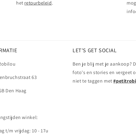
het
retourbeleid
.
mog
info
RMATIE
LET'S GET SOCIAL
 Robilou
Ben je blij met je aankoop? D
foto's en stories en vergeet 
enbruchstraat 63
niet te taggen met
#petitrob
GB Den Haag
ngstijden winkel:
g t/m vrijdag: 10 - 17u