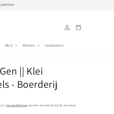
auservice
Inloggen
Winkelwagen
SALE
Merken
Cadeaubon
dGen || Klei
ls - Boerderij
pen.
Verzendkosten
worden berekend bij de checkout.