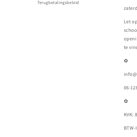
Terugbetalingsbeleid
zaterd
Let o
schoo
openi
te vi
✿
info@
06-12
✿
KVK: 
BTW-I