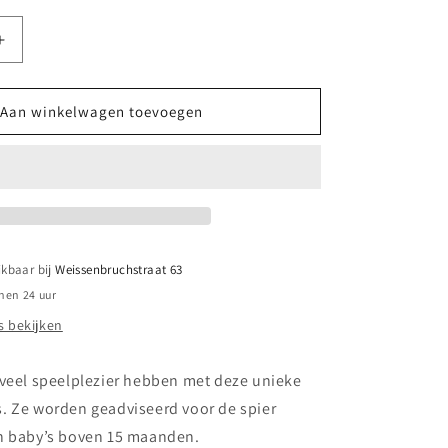
Aantal
verhogen
voor
||
Aan winkelwagen toevoegen
ChildGen
||
Klei
stempels
-
Boerderij
ikbaar bij
Weissenbruchstraat 63
nen 24 uur
 bekijken
 veel speelplezier hebben met deze unieke
. Ze worden geadviseerd voor de spier
n baby’s boven 15 maanden.