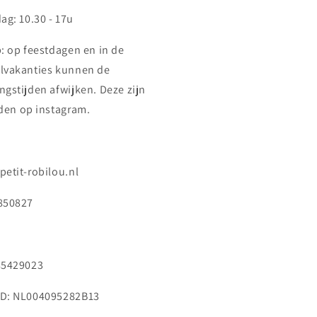
ag: 10.30 - 17u
p: op feestdagen en in de
lvakanties kunnen de
ngstijden afwijken. Deze zijn
nden op instagram.
petit-robilou.nl
850827
85429023
D: NL004095282B13