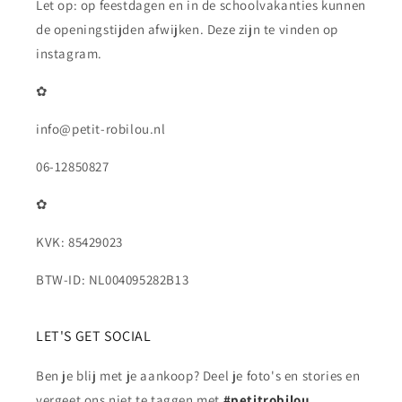
Let op: op feestdagen en in de schoolvakanties kunnen
de openingstijden afwijken. Deze zijn te vinden op
instagram.
✿
info@petit-robilou.nl
06-12850827
✿
KVK: 85429023
BTW-ID: NL004095282B13
LET'S GET SOCIAL
Ben je blij met je aankoop? Deel je foto's en stories en
vergeet ons niet te taggen met
#petitrobilou