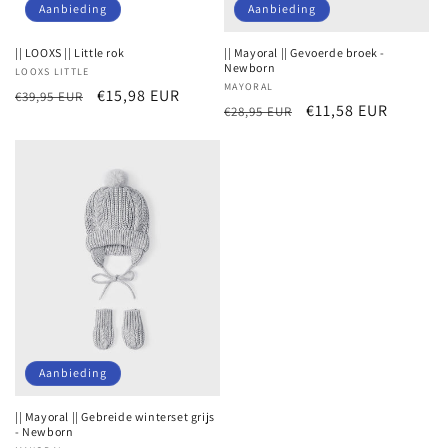
Aanbieding
Aanbieding
|| LOOXS || Little rok
|| Mayoral || Gevoerde broek -
Newborn
Verkoper:
LOOXS LITTLE
Verkoper:
MAYORAL
Normale
Aanbiedingsprijs
€15,98 EUR
€39,95 EUR
Normale
Aanbiedingsprijs
€11,58 EUR
€28,95 EUR
prijs
prijs
Aanbieding
|| Mayoral || Gebreide winterset grijs
- Newborn