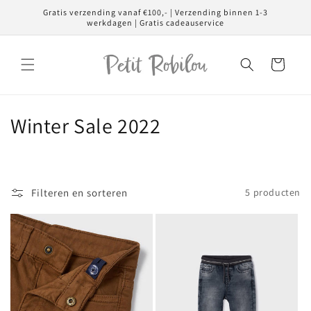
Meteen
Gratis verzending vanaf €100,- | Verzending binnen 1-3
naar de
werkdagen | Gratis cadeauservice
content
Winkelwagen
C
Winter Sale 2022
o
l
Filteren en sorteren
5 producten
l
e
c
t