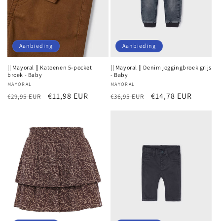
i
e
:
Aanbieding
Aanbieding
|| Mayoral || Katoenen 5-pocket
|| Mayoral || Denim joggingbroek grijs
broek - Baby
- Baby
Verkoper:
MAYORAL
Verkoper:
MAYORAL
Normale
Aanbiedingsprijs
€11,98 EUR
Normale
Aanbiedingsprijs
€14,78 EUR
€29,95 EUR
€36,95 EUR
prijs
prijs