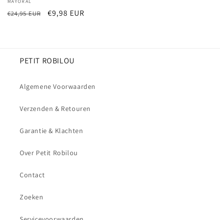
Verkoper:
MAYORAL
Normale
Aanbiedingsprijs
€9,98 EUR
€24,95 EUR
prijs
PETIT ROBILOU
Algemene Voorwaarden
Verzenden & Retouren
Garantie & Klachten
Over Petit Robilou
Contact
Zoeken
Servicevoorwaarden