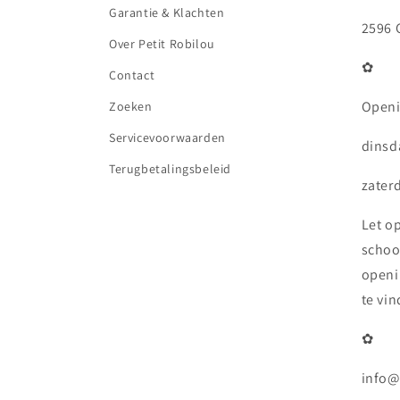
Garantie & Klachten
2596 
Over Petit Robilou
✿
Contact
Openi
Zoeken
Servicevoorwaarden
dinsda
Terugbetalingsbeleid
zaterd
Let o
schoo
openi
te vi
✿
info@