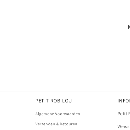
e
c
t
i
e
:
PETIT ROBILOU
INFO
Petit
Algemene Voorwaarden
Verzenden & Retouren
Weiss