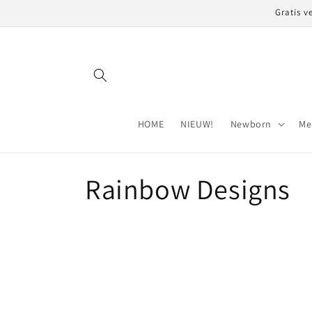
Meteen
Gratis v
naar de
content
HOME
NIEUW!
Newborn
Me
C
Rainbow Designs
o
l
l