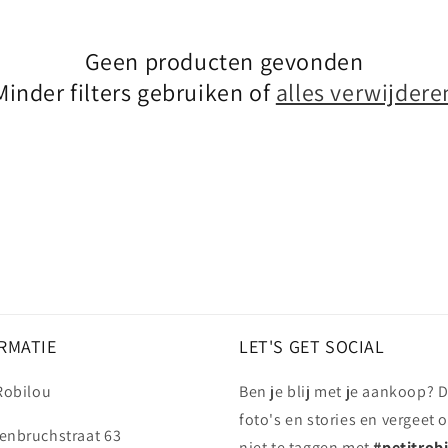
Geen producten gevonden
Minder filters gebruiken of
alles verwijdere
RMATIE
LET'S GET SOCIAL
 Robilou
Ben je blij met je aankoop? D
foto's en stories en vergeet 
enbruchstraat 63
niet te taggen met
#petitrob