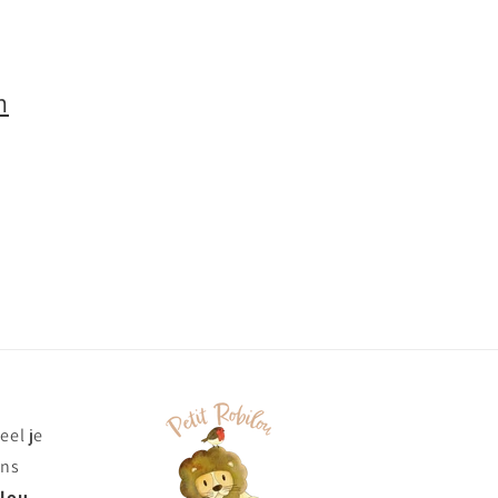
n
eel je
ons
ilou