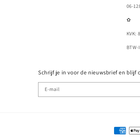
06-12
✿
KVK: 
BTW-I
Schrijf je in voor de nieuwsbrief en blij
E‑mail
Betaalmet