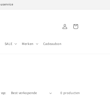
auservice
Inloggen
Winkelwagen
SALE
Merken
Cadeaubon
 op:
0 producten