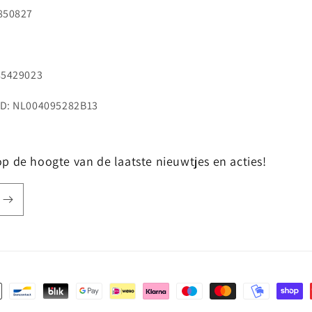
850827
85429023
D: NL004095282B13
f op de hoogte van de laatste nieuwtjes en acties!
hoden