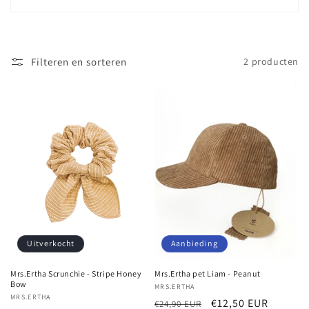
i
e
Filteren en sorteren
2 producten
:
Uitverkocht
Aanbieding
Mrs.Ertha Scrunchie - Stripe Honey
Mrs.Ertha pet Liam - Peanut
Bow
Verkoper:
MRS.ERTHA
Verkoper:
MRS.ERTHA
Normale
Aanbiedingsprijs
€12,50 EUR
€24,90 EUR