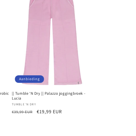
Aanbieding
erobic
|| Tumble ‘N Dry || Palazzo joggingbroek -
Lucia
Verkoper:
TUMBLE ‘N DRY
Normale
Aanbiedingsprijs
€19,99 EUR
€39,99 EUR
prijs