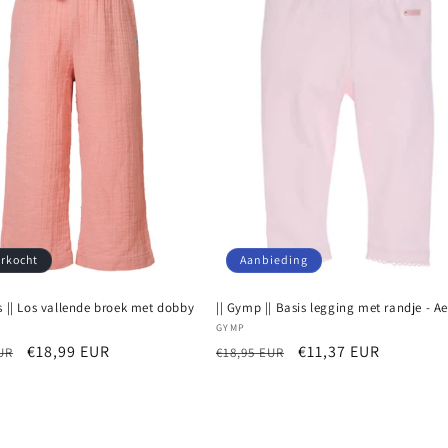
erkocht
Aanbieding
s || Los vallende broek met dobby
|| Gymp || Basis legging met randje - A
r:
Verkoper:
GYMP
e
Aanbiedingsprijs
€18,99 EUR
Normale
Aanbiedingsprijs
€11,37 EUR
UR
€18,95 EUR
prijs