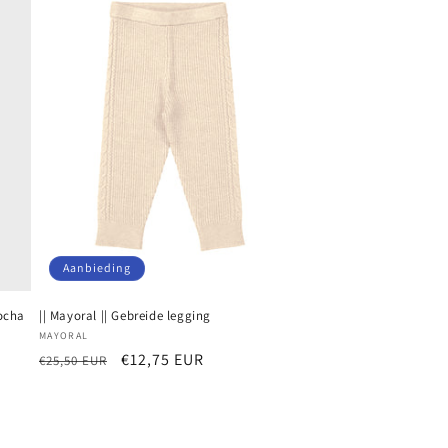
Aanbieding
Mocha
|| Mayoral || Gebreide legging
Verkoper:
MAYORAL
Normale
Aanbiedingsprijs
€12,75 EUR
€25,50 EUR
prijs