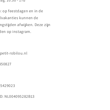
ag: 10.30 - 17u
p: op feestdagen en in de
lvakanties kunnen de
ngstijden afwijken. Deze zijn
nden op instagram.
petit-robilou.nl
850827
85429023
D: NL004095282B13