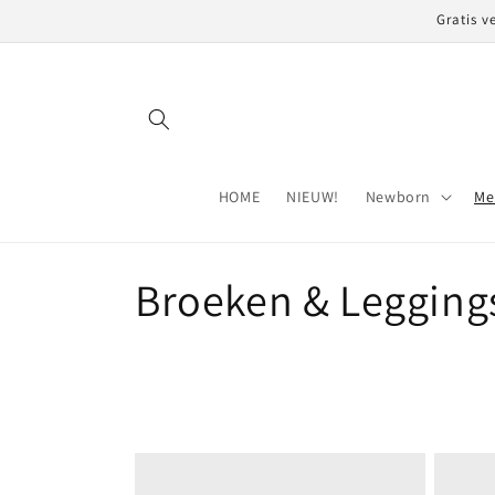
Meteen
Gratis v
naar de
content
HOME
NIEUW!
Newborn
Me
C
Broeken & Legging
o
l
l