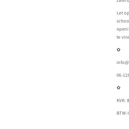
zaterd
Let o
schoo
openi
te vi
✿
info@
06-12
✿
KVK: 
BTW-I