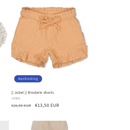
Aanbieding
|| Jubel || Broderie shorts
Verkoper:
JUBEL
Normale
Aanbiedingsprijs
€13,50 EUR
€26,99 EUR
prijs