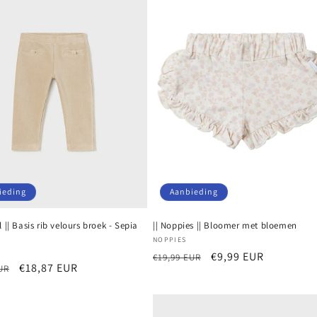
ieding
Aanbieding
l || Basis rib velours broek - Sepia
|| Noppies || Bloomer met bloemen
Verkoper:
NOPPIES
r:
Normale
Aanbiedingsprijs
€9,99 EUR
€19,99 EUR
e
Aanbiedingsprijs
€18,87 EUR
UR
prijs