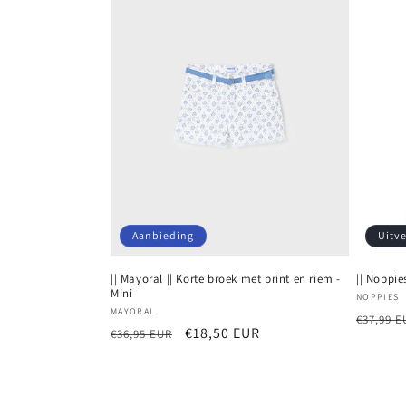
Aanbieding
Uitv
|| Mayoral || Korte broek met print en riem -
|| Noppie
Mini
Verkope
NOPPIES
Verkoper:
MAYORAL
Normal
€37,99 E
Normale
Aanbiedingsprijs
€18,50 EUR
€36,95 EUR
prijs
prijs