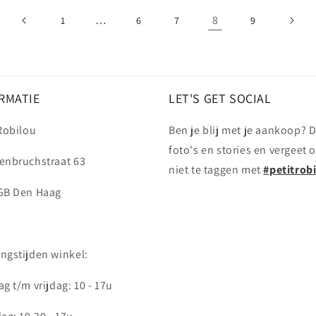
…
8
1
6
7
9
RMATIE
LET'S GET SOCIAL
 Robilou
Ben je blij met je aankoop? D
foto's en stories en vergeet 
enbruchstraat 63
niet te taggen met
#petitrob
GB Den Haag
ngstijden winkel:
g t/m vrijdag: 10 - 17u