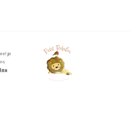
eel je
ons
ilou