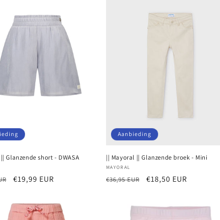
ieding
Aanbieding
c || Glanzende short - DWASA
|| Mayoral || Glanzende broek - Mini
r:
Verkoper:
MAYORAL
e
Aanbiedingsprijs
€19,99 EUR
Normale
Aanbiedingsprijs
€18,50 EUR
UR
€36,95 EUR
prijs