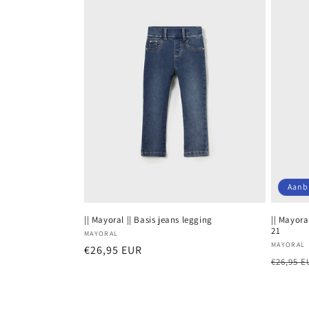
Aanb
|| Mayoral || Basis jeans legging
|| Mayora
21
Verkoper:
MAYORAL
Verkope
MAYORAL
Normale
€26,95 EUR
Normal
€26,95 E
prijs
prijs