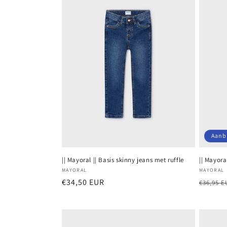
e
c
t
i
e
Aanb
:
|| Mayoral || Basis skinny jeans met ruffle
|| Mayora
Verkoper:
Verkope
MAYORAL
MAYORAL
Normale
€34,50 EUR
Normal
€36,95 E
prijs
prijs