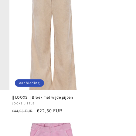
Aanbieding
|| LOOXS || Broek met wijde pijpen
Verkoper:
LOOXS LITTLE
Normale
Aanbiedingsprijs
€22,50 EUR
€44,95 EUR
prijs