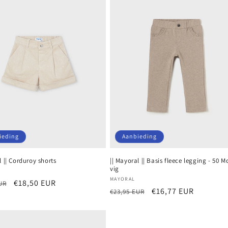
ieding
Aanbieding
l || Corduroy shorts
|| Mayoral || Basis fleece legging - 50 
vig
r:
Verkoper:
MAYORAL
e
Aanbiedingsprijs
€18,50 EUR
UR
Normale
Aanbiedingsprijs
€16,77 EUR
€23,95 EUR
prijs